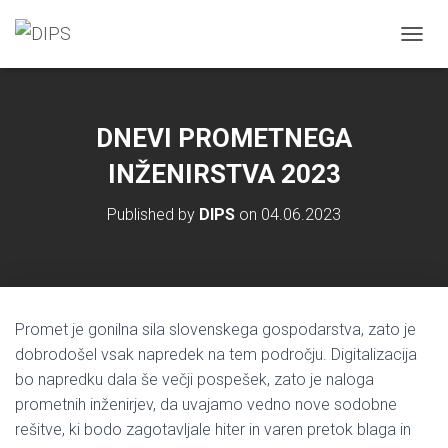
T
O
G
G
L
DNEVI PROMETNEGA
E
N
INŽENIRSTVA 2023
A
V
Published by
DIPS
on
04.06.2023
I
G
A
T
I
O
Promet je gonilna sila slovenskega gospodarstva, zato je
N
dobrodošel vsak napredek na tem področju. Digitalizacija
bo napredku dala še večji pospešek, zato je naloga
prometnih inženirjev, da uvajamo vedno nove sodobne
rešitve, ki bodo zagotavljale hiter in varen pretok blaga in