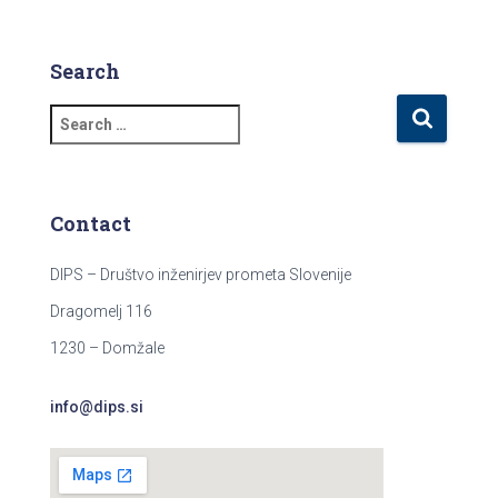
Search
S
e
a
r
c
Contact
h
f
DIPS – Društvo inženirjev prometa Slovenije
o
r
Dragomelj 116
:
1230 – Domžale
info@dips.si