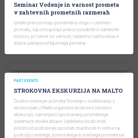
Seminar Vodenje in varnost prometa
v zahtevnih prometnih razmerah
Izredni prevozi imajo pomembno vlogo v cestnem
prometu, saj omogočajo prevoz posebnih in zahtevnih
tovorov, pri čemer so varnost, natančno načrtovanje in
dobra usklajenost ključnega pomena.
PAST EVENTS
STROKOVNA EKSKURZIJA NA MALTO
Društvo inženirjev prometa Slovenije v sodelovanju s
strokovnjaki z Malte organizira strokovno tehnično
ekskurzijo, namenjeno spoznavanju prometnega
sistema te otoške države. Udeleženci bodo imeli
priložnost podrobneje spoznati značilnosti in rešitve na
področju cestnega, pomorskega in zračnega prometa na