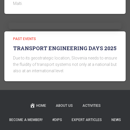
Malti.
PAST EVENTS
TRANSPORT ENGINEERING DAYS 2025
Due to its geostrategic location, Slovenia needs to ensure
the fluidity of transport systems not only at a national but
also at an international level.
HOME
ABOUT US
ACTIVITIES
BECOME A MEMBER!
#DIPS
EXPERT ARTICLES
NEWS