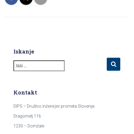
Iskanje
I
š
č
i
:
Kontakt
DIPS – Društvo inženirjev prometa Slovenije
Dragomelj 116
1230 – Domžale