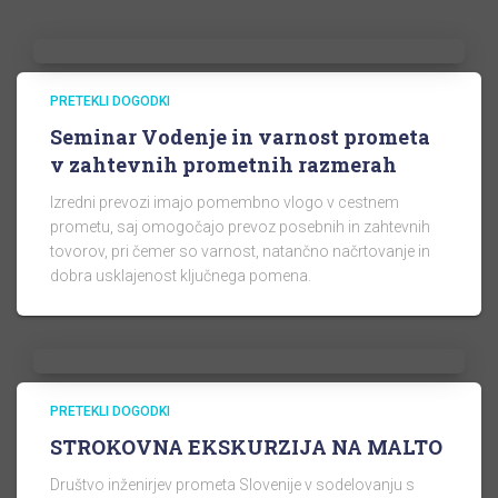
PRETEKLI DOGODKI
Seminar Vodenje in varnost prometa
v zahtevnih prometnih razmerah
Izredni prevozi imajo pomembno vlogo v cestnem
prometu, saj omogočajo prevoz posebnih in zahtevnih
tovorov, pri čemer so varnost, natančno načrtovanje in
dobra usklajenost ključnega pomena.
PRETEKLI DOGODKI
STROKOVNA EKSKURZIJA NA MALTO
Društvo inženirjev prometa Slovenije v sodelovanju s