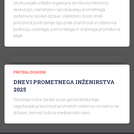
strokovnjaki z Malte organizira strokovno tehnično
ekskurzijo, namenjeno spoznavanju prometnega
sistema te otoške države. Udeleženci bodo imeli
priložnost podrobneje spoznati značilnosti in rešitve na
področju cestnega, pomorskega in zračnega prometa na
Malti.
PRETEKLI DOGODKI
DNEVI PROMETNEGA INŽENIRSTVA
2025
Slovenija mora zaradi svoje geostrateške lege
zagotavljati pretočnost prometnih sistemov ne samo na
državni, temveč tudi na mednarodni ravni.