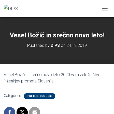
T
O
G
G
L
Vesel Božič in srečno novo leto!
E
N
Published by
DIPS
on
24.12.2019
A
V
I
G
A
T
Vesel Božič in srečno novo leto 2020 vam želi Društvo
I
O
inženirjev prometa Slovenije!
N
Categories:
PRETEKLI DOGODKI