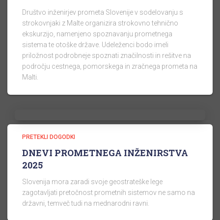
Društvo inženirjev prometa Slovenije v sodelovanju s
strokovnjaki z Malte organizira strokovno tehnično
ekskurzijo, namenjeno spoznavanju prometnega
sistema te otoške države. Udeleženci bodo imeli
priložnost podrobneje spoznati značilnosti in rešitve na
področju cestnega, pomorskega in zračnega prometa na
Malti.
PRETEKLI DOGODKI
DNEVI PROMETNEGA INŽENIRSTVA
2025
Slovenija mora zaradi svoje geostrateške lege
zagotavljati pretočnost prometnih sistemov ne samo na
državni, temveč tudi na mednarodni ravni.