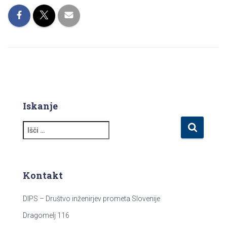
Iskanje
I
š
č
i
:
Kontakt
DIPS – Društvo inženirjev prometa Slovenije
Dragomelj 116