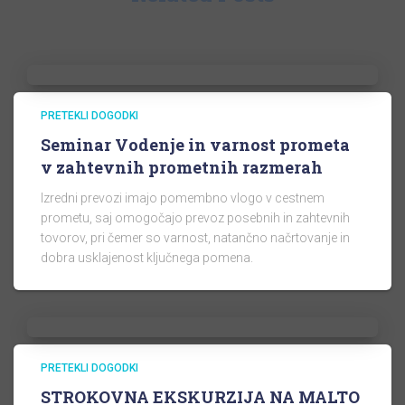
PRETEKLI DOGODKI
Seminar Vodenje in varnost prometa
v zahtevnih prometnih razmerah
Izredni prevozi imajo pomembno vlogo v cestnem
prometu, saj omogočajo prevoz posebnih in zahtevnih
tovorov, pri čemer so varnost, natančno načrtovanje in
dobra usklajenost ključnega pomena.
PRETEKLI DOGODKI
STROKOVNA EKSKURZIJA NA MALTO