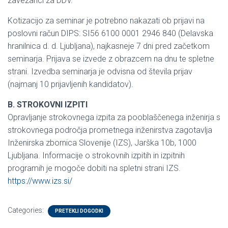
zavezanci za DDV.
Kotizacijo za seminar je potrebno nakazati ob prijavi na
poslovni račun DIPS: SI56 6100 0001 2946 840 (Delavska
hranilnica d. d. Ljubljana), najkasneje 7 dni pred začetkom
seminarja. Prijava se izvede z obrazcem na dnu te spletne
strani. Izvedba seminarja je odvisna od števila prijav
(najmanj 10 prijavljenih kandidatov).
B. STROKOVNI IZPITI
Opravljanje strokovnega izpita za pooblaščenega inženirja s
strokovnega področja prometnega inženirstva zagotavlja
Inženirska zbornica Slovenije (IZS), Jarška 10b, 1000
Ljubljana. Informacije o strokovnih izpitih in izpitnih
programih je mogoče dobiti na spletni strani IZS.
https://www.izs.si/
Categories:
PRETEKLI DOGODKI