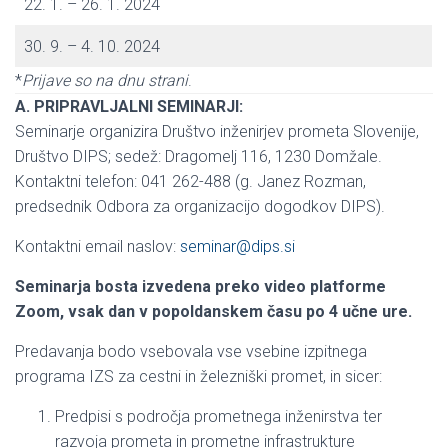
22. 1. – 26. 1. 2024
30. 9. – 4. 10. 2024
*
Prijave so na dnu strani
.
A. PRIPRAVLJALNI SEMINARJI:
Seminarje organizira Društvo inženirjev prometa Slovenije,
Društvo DIPS; sedež: Dragomelj 116, 1230 Domžale.
Kontaktni telefon: 041 262-488 (g. Janez Rozman,
predsednik Odbora za organizacijo dogodkov DIPS).
Kontaktni email naslov:
seminar@dips.si
Seminarja bosta izvedena preko video platforme
Zoom, vsak dan v popoldanskem času po 4 učne ure.
Predavanja bodo vsebovala vse vsebine izpitnega
programa IZS za cestni in železniški promet, in sicer:
Predpisi s področja prometnega inženirstva ter
razvoja prometa in prometne infrastrukture