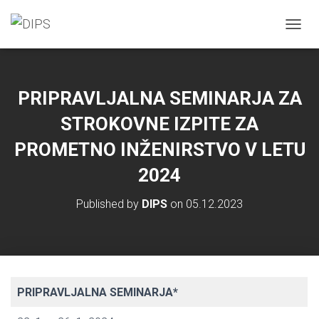
T
O
G
G
L
PRIPRAVLJALNA SEMINARJA ZA
E
N
STROKOVNE IZPITE ZA
A
V
PROMETNO INŽENIRSTVO V LETU
I
2024
G
A
T
Published by
DIPS
on
05.12.2023
I
O
N
PRIPRAVLJALNA SEMINARJA*