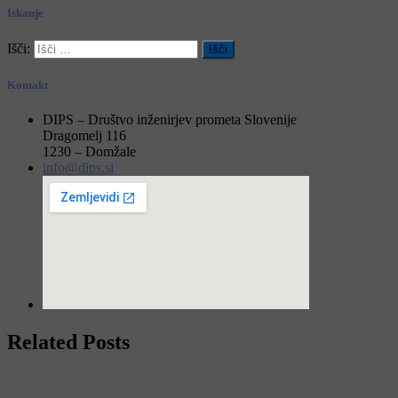
Iskanje
Išči:
Kontakt
DIPS – Društvo inženirjev prometa Slovenije
Dragomelj 116
1230 – Domžale
info@dips.si
Related Posts