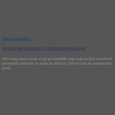
Najava dogodkov
DNEVI PROMETNEGA INŽENIRSTVA 2026
Slovenija mora zaradi svoje geostrateške lege zagotavljati pretočnost
prometnih sistemov ne samo na državni, temveč tudi na mednarodni
ravni.