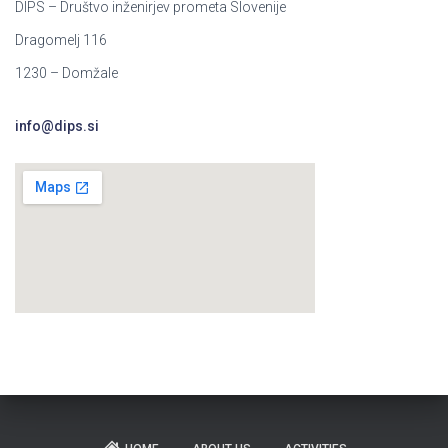
DIPS – Društvo inženirjev prometa Slovenije
o
r
Dragomelj 116
:
1230 – Domžale
info@dips.si